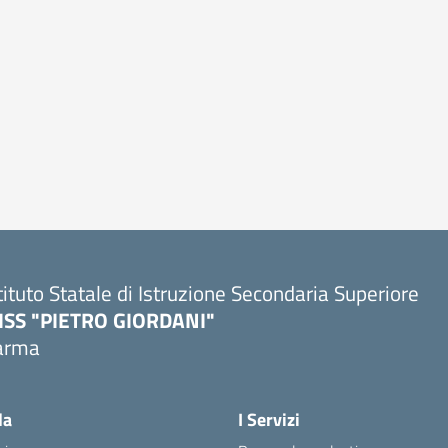
tituto Statale di Istruzione Secondaria Superiore
SISS "PIETRO GIORDANI"
arma
Visita la pagina iniziale della scuola
la
I Servizi