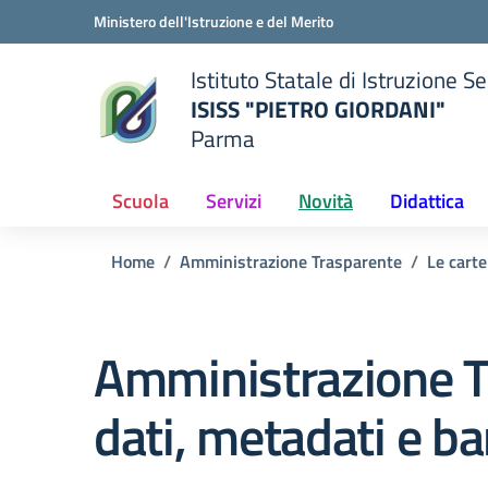
Vai ai contenuti
Vai al menu di navigazione
Vai al footer
Ministero dell'Istruzione e del Merito
Istituto Statale di Istruzione 
ISISS "PIETRO GIORDANI"
Parma
— Visita la pagina iniziale del
ella scuola
Scuola
Servizi
Novità
Didattica
Home
Amministrazione Trasparente
Le carte
Amministrazione T
dati, metadati e ba