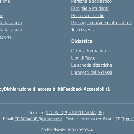
zione
Personale scolastico
Famiglie e studenti
ne
Percorsi di studio
della scuola
Passaggio da/verso altri istituti
della scuola
Tutti i servizi
azione
Didattica
Offerta formativa
Libri di Testo
Le schede didattiche
I progetti delle classi
cy
Dichiarazione di accessibilità
Feedback Accessibilità
Indirizzo:
VIA LAZIO, 3, 43100 PARMA (PR)
Email:
PRIS00400B@istruzione.it
Posta elettronica certificata (PEC):
pris
Codice fiscale: 80011950344