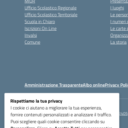
MIUR
Presenta
Ufficio Scolastico Regionale
I luoghi
Ufficio Scolastico Territoriale
Le perso
Scuola in Chiaro
I numeri 
Iscrizioni On Line
Le carte 
Invalsi
Organizz
Comune
La storia
Amministrazione Trasparente
Albo online
Privacy Poli
Rispettiamo la tua privacy
I cookie ci aiutano a migliorare la tua esperienza,
Centralino:
0521272405
fornire contenuti personalizzati e analizzare il traffico.
Puoi scegliere quali cookie consentire cliccando su