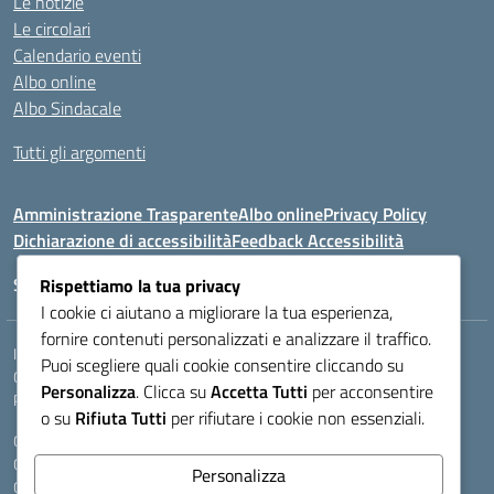
Le notizie
Le circolari
Calendario eventi
Albo online
Albo Sindacale
Tutti gli argomenti
Amministrazione Trasparente
Albo online
Privacy Policy
Dichiarazione di accessibilità
Feedback Accessibilità
Seguici su:
Rispettiamo la tua privacy
I cookie ci aiutano a migliorare la tua esperienza,
fornire contenuti personalizzati e analizzare il traffico.
Indirizzo:
VIA LAZIO, 3, 43100 PARMA (PR)
Puoi scegliere quali cookie consentire cliccando su
Centralino:
0521272405
Email:
PRIS00400B@istruzione.it
Personalizza
. Clicca su
Accetta Tutti
per acconsentire
Posta elettronica certificata (PEC):
pris00400b@pec.istruzione.it
o su
Rifiuta Tutti
per rifiutare i cookie non essenziali.
Codice fiscale: 80011950344
Codice meccanografico:
PRIS00400B
Personalizza
Codice Indice delle Pubbliche Amministrazioni (IPA): istsc_pris00400b