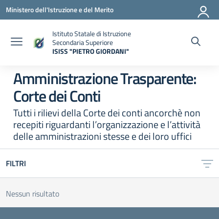
Vai ai contenuti
Vai al menu di navigazione
Vai al footer
Ministero dell'Istruzione e del Merito
Istituto Statale di Istruzione
Secondaria Superiore
ISISS "PIETRO GIORDANI"
— Visita la pagina iniziale della scuola
Amministrazione Trasparente:
Corte dei Conti
Tutti i rilievi della Corte dei conti ancorchè non
recepiti riguardanti l’organizzazione e l’attività
delle amministrazioni stesse e dei loro uffici
FILTRI
Nessun risultato