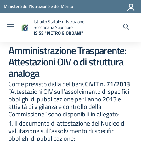
Vai ai contenuti
Vai al menu di navigazione
Vai al footer
Ministero dell'Istruzione e del Merito
Istituto Statale di Istruzione
Secondaria Superiore
ISISS "PIETRO GIORDANI"
— Visita la pagina iniziale della scuola
Amministrazione Trasparente:
Attestazioni OIV o di struttura
analoga
Come previsto dalla delibera
CiVIT n. 71/2013
“Attestazioni OIV sull’assolvimento di specifici
obblighi di pubblicazione per l’anno 2013 e
attività di vigilanza e controllo della
Commissione” sono disponibili in allegato:
1. Il documento di attestazione del Nucleo di
valutazione sull’assolvimento di specifici
obblighi di pubblicazione;