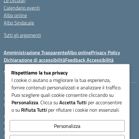
Le circolari
Calendario eventi
Albo online
Albo Sindacale
Tutti gli argomenti
Amministrazione Trasparente
Albo online
Privacy Policy
Dichiarazione di accessibilità
Feedback Accessibilità
Seguici su:
Rispettiamo la tua privacy
I cookie ci aiutano a migliorare la tua esperienza,
fornire contenuti personalizzati e analizzare il traffico.
Indirizzo:
VIA LAZIO, 3, 43100 PARMA (PR)
Puoi scegliere quali cookie consentire cliccando su
Centralino:
0521272405
Email:
PRIS00400B@istruzione.it
Personalizza
. Clicca su
Accetta Tutti
per acconsentire
Posta elettronica certificata (PEC):
pris00400b@pec.istruzione.it
o su
Rifiuta Tutti
per rifiutare i cookie non essenziali.
Codice fiscale: 80011950344
Codice meccanografico:
PRIS00400B
Personalizza
Codice Indice delle Pubbliche Amministrazioni (IPA): istsc_pris00400b
Codice unico di fatturazione (CUF): A9A6B25