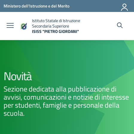
Vai ai contenuti
Vai al menu di navigazione
Vai al footer
Ministero dell'Istruzione e del Merito
Istituto Statale di Istruzione
Secondaria Superiore
ISISS "PIETRO GIORDANI"
— Visita la pagina iniziale della scuola
Novità
Sezione dedicata alla pubblicazione di
avvisi, comunicazioni e notizie di interesse
per studenti, famiglie e personale della
scuola.