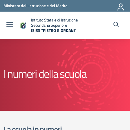
Vai ai contenuti
Vai al menu di navigazione
Vai al footer
Ministero dell'Istruzione e del Merito
Istituto Statale di Istruzione
Secondaria Superiore
ISISS "PIETRO GIORDANI"
— Visita la pagina iniziale della scuola
I numeri della scuola
La scuola in numeri