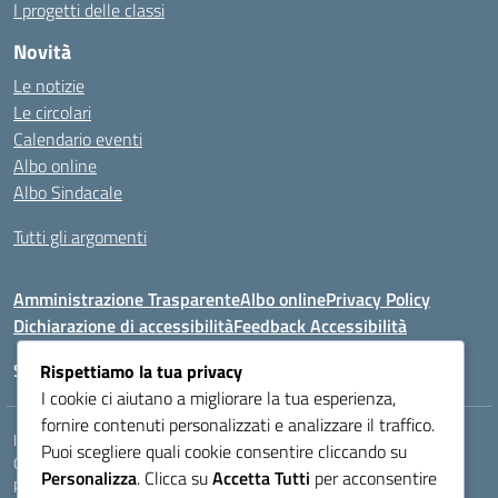
I progetti delle classi
Novità
Le notizie
Le circolari
Calendario eventi
Albo online
Albo Sindacale
Tutti gli argomenti
Amministrazione Trasparente
Albo online
Privacy Policy
Dichiarazione di accessibilità
Feedback Accessibilità
Seguici su:
Rispettiamo la tua privacy
I cookie ci aiutano a migliorare la tua esperienza,
fornire contenuti personalizzati e analizzare il traffico.
Indirizzo:
VIA LAZIO, 3, 43100 PARMA (PR)
Puoi scegliere quali cookie consentire cliccando su
Centralino:
0521272405
Email:
PRIS00400B@istruzione.it
Personalizza
. Clicca su
Accetta Tutti
per acconsentire
Posta elettronica certificata (PEC):
pris00400b@pec.istruzione.it