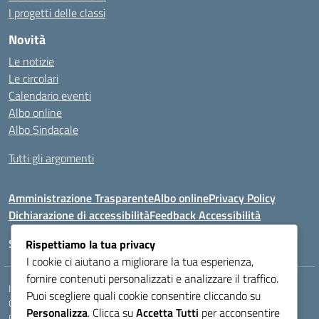
I progetti delle classi
Novità
Le notizie
Le circolari
Calendario eventi
Albo online
Albo Sindacale
Tutti gli argomenti
Amministrazione Trasparente
Albo online
Privacy Policy
Dichiarazione di accessibilità
Feedback Accessibilità
Seguici su:
Rispettiamo la tua privacy
I cookie ci aiutano a migliorare la tua esperienza,
fornire contenuti personalizzati e analizzare il traffico.
Indirizzo:
VIA LAZIO, 3, 43100 PARMA (PR)
Puoi scegliere quali cookie consentire cliccando su
Centralino:
0521272405
Email:
PRIS00400B@istruzione.it
Personalizza
. Clicca su
Accetta Tutti
per acconsentire
Posta elettronica certificata (PEC):
pris00400b@pec.istruzione.it