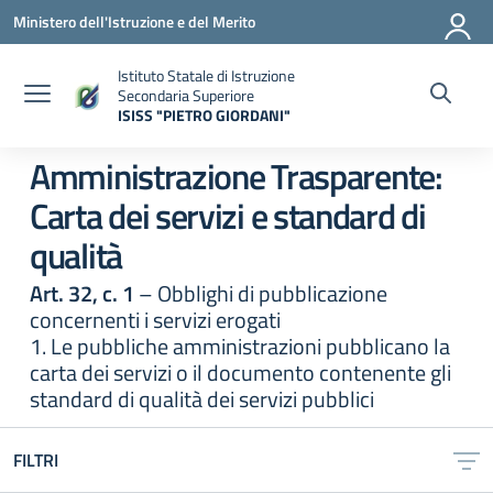
Vai ai contenuti
Vai al menu di navigazione
Vai al footer
Ministero dell'Istruzione e del Merito
Istituto Statale di Istruzione
Secondaria Superiore
ISISS "PIETRO GIORDANI"
— Visita la pagina iniziale della scuola
Amministrazione Trasparente:
Carta dei servizi e standard di
qualità
Art. 32, c. 1
– Obblighi di pubblicazione
concernenti i servizi erogati
1. Le pubbliche amministrazioni pubblicano la
carta dei servizi o il documento contenente gli
standard di qualità dei servizi pubblici
FILTRI