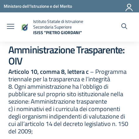
Vai ai contenuti
Vai al menu di navigazione
Vai al footer
Ministero dell'Istruzione e del Merito
Istituto Statale di Istruzione
Secondaria Superiore
ISISS "PIETRO GIORDANI"
— Visita la pagina iniziale della scuola
Amministrazione Trasparente:
OIV
Articolo 10, comma 8, lettera c
– Programma
triennale per la trasparenza e l’integrità
8. Ogni amministrazione ha l’obbligo di
pubblicare sul proprio sito istituzionale nella
sezione: Amministrazione trasparente
c) i nominativi ed i curricula dei componenti
degli organismi indipendenti di valutazione di
cui all’articolo 14 del decreto legislativo n. 150
del 2009;