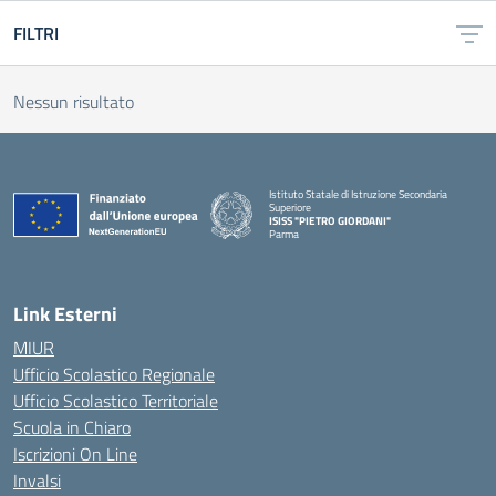
FILTRI
Nessun risultato
Istituto Statale di Istruzione Secondaria
Superiore
ISISS "PIETRO GIORDANI"
Parma
— Visita la pagina iniziale della scuola
Link Esterni
MIUR
Ufficio Scolastico Regionale
Ufficio Scolastico Territoriale
Scuola in Chiaro
Iscrizioni On Line
Invalsi