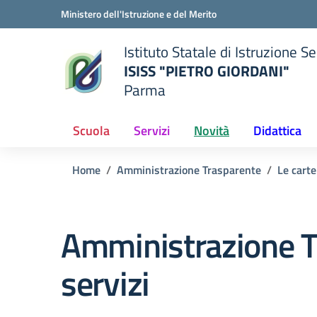
Vai ai contenuti
Vai al menu di navigazione
Vai al footer
Ministero dell'Istruzione e del Merito
Istituto Statale di Istruzione 
ISISS "PIETRO GIORDANI"
Parma
— Visita la pagina iniziale del
ella scuola
Scuola
Servizi
Novità
Didattica
Home
Amministrazione Trasparente
Le carte
Amministrazione T
servizi