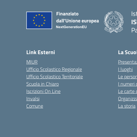
Is
I
P
— 
Link Esterni
La Scuo
MIUR
Presenta
Ufficio Scolastico Regionale
I luoghi
Ufficio Scolastico Territoriale
Le perso
Scuola in Chiaro
I numeri 
Iscrizioni On Line
Le carte 
Invalsi
Organizz
Comune
La storia