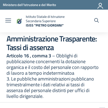
Vai ai contenuti
Vai al menu di navigazione
Vai al footer
Ministero dell'Istruzione e del Merito
Istituto Statale di Istruzione
Secondaria Superiore
ISISS "PIETRO GIORDANI"
— Visita la pagina iniziale della scuola
Amministrazione Trasparente:
Tassi di assenza
Articolo 16 , comma 3
– Obblighi di
pubblicazione concernenti la dotazione
organica e il costo del personale con rapporto
di lavoro a tempo indeterminatoa
3. Le pubbliche amministrazioni pubblicano
trimestralmente i dati relativi ai tassi di
assenza del personale distinti per uffici di
livello dirigenziale.