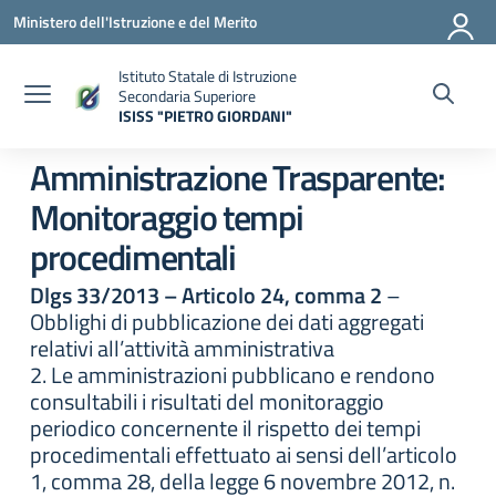
Vai ai contenuti
Vai al menu di navigazione
Vai al footer
Ministero dell'Istruzione e del Merito
Istituto Statale di Istruzione
Secondaria Superiore
ISISS "PIETRO GIORDANI"
— Visita la pagina iniziale della scuola
Amministrazione Trasparente:
Monitoraggio tempi
procedimentali
Dlgs 33/2013 – Articolo 24, comma 2
–
Obblighi di pubblicazione dei dati aggregati
relativi all’attività amministrativa
2. Le amministrazioni pubblicano e rendono
consultabili i risultati del monitoraggio
periodico concernente il rispetto dei tempi
procedimentali effettuato ai sensi dell’articolo
1, comma 28, della legge 6 novembre 2012, n.