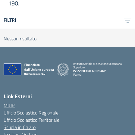
190.
FILTRI
Nessun risultato
Istituto Statale di Istruzione Secondaria
Superiore
ISISS "PIETRO GIORDANI"
Parma
— Visita la pagina iniziale della scuola
Link Esterni
MIUR
Ufficio Scolastico Regionale
Ufficio Scolastico Territoriale
Scuola in Chiaro
Iscrizioni On Line