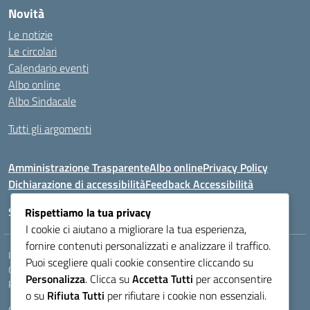
Novità
Le notizie
Le circolari
Calendario eventi
Albo online
Albo Sindacale
Tutti gli argomenti
Amministrazione Trasparente
Albo online
Privacy Policy
Dichiarazione di accessibilità
Feedback Accessibilità
Seguici su:
Rispettiamo la tua privacy
I cookie ci aiutano a migliorare la tua esperienza,
fornire contenuti personalizzati e analizzare il traffico.
Indirizzo:
VIA LAZIO, 3, 43100 PARMA (PR)
Puoi scegliere quali cookie consentire cliccando su
Centralino:
0521272405
Email:
PRIS00400B@istruzione.it
Personalizza
. Clicca su
Accetta Tutti
per acconsentire
Posta elettronica certificata (PEC):
pris00400b@pec.istruzione.it
o su
Rifiuta Tutti
per rifiutare i cookie non essenziali.
Codice fiscale: 80011950344