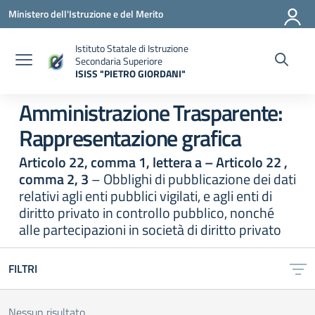
Vai ai contenuti
Vai al menu di navigazione
Vai al footer
Ministero dell'Istruzione e del Merito
Istituto Statale di Istruzione
Secondaria Superiore
ISISS "PIETRO GIORDANI"
— Visita la pagina iniziale della scuola
Amministrazione Trasparente:
Rappresentazione grafica
Articolo 22, comma 1, lettera a – Articolo 22 ,
comma 2, 3
– Obblighi di pubblicazione dei dati
relativi agli enti pubblici vigilati, e agli enti di
diritto privato in controllo pubblico, nonché
alle partecipazioni in società di diritto privato
FILTRI
Nessun risultato