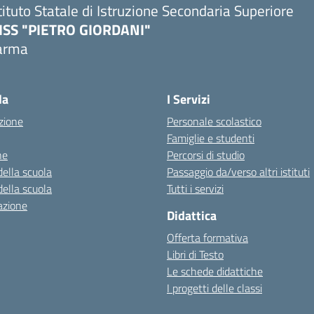
tituto Statale di Istruzione Secondaria Superiore
SISS "PIETRO GIORDANI"
arma
Visita la pagina iniziale della scuola
la
I Servizi
zione
Personale scolastico
Famiglie e studenti
ne
Percorsi di studio
della scuola
Passaggio da/verso altri istituti
della scuola
Tutti i servizi
azione
Didattica
Offerta formativa
Libri di Testo
Le schede didattiche
I progetti delle classi