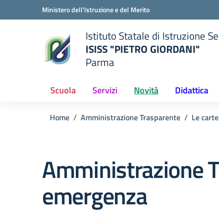
Vai ai contenuti
Vai al menu di navigazione
Vai al footer
Ministero dell'Istruzione e del Merito
Istituto Statale di Istruzione 
ISISS "PIETRO GIORDANI"
Parma
— Visita la pagina iniziale del
ella scuola
Scuola
Servizi
Novità
Didattica
Home
Amministrazione Trasparente
Le carte
Amministrazione T
emergenza