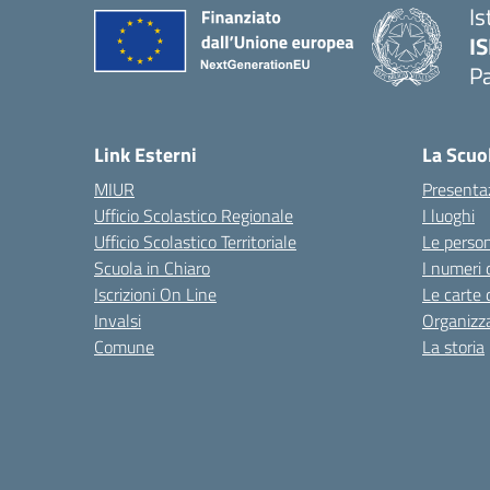
Is
I
P
— 
Link Esterni
La Scuo
MIUR
Presenta
Ufficio Scolastico Regionale
I luoghi
Ufficio Scolastico Territoriale
Le perso
Scuola in Chiaro
I numeri 
Iscrizioni On Line
Le carte 
Invalsi
Organizz
Comune
La storia