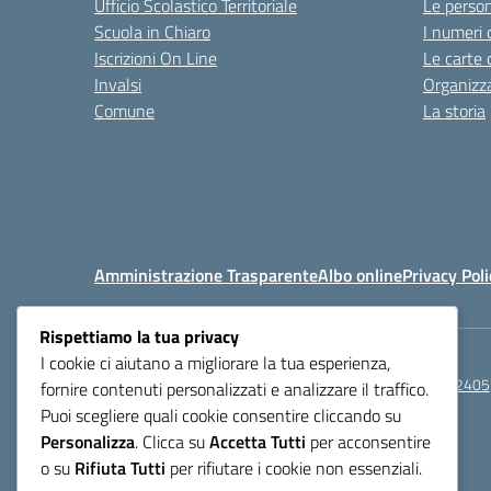
Ufficio Scolastico Territoriale
Le perso
Scuola in Chiaro
I numeri 
Iscrizioni On Line
Le carte 
Invalsi
Organizz
Comune
La storia
Amministrazione Trasparente
Albo online
Privacy Poli
Rispettiamo la tua privacy
I cookie ci aiutano a migliorare la tua esperienza,
Centralino:
0521272405
fornire contenuti personalizzati e analizzare il traffico.
Puoi scegliere quali cookie consentire cliccando su
Personalizza
. Clicca su
Accetta Tutti
per acconsentire
o su
Rifiuta Tutti
per rifiutare i cookie non essenziali.