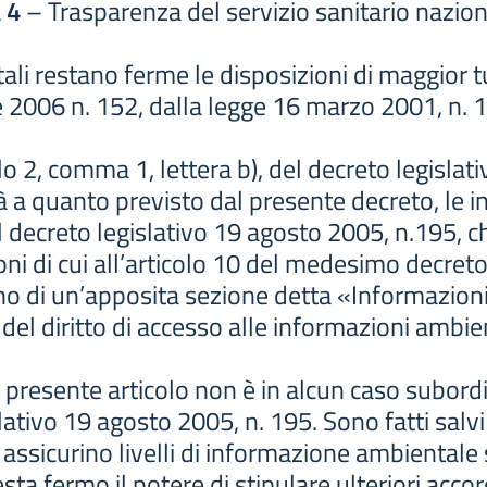
 4
– Trasparenza del servizio sanitario nazion
ali restano ferme le disposizioni di maggior tu
le 2006 n. 152, dalla legge 16 marzo 2001, n. 
olo 2, comma 1, lettera b), del decreto legislat
ità a quanto previsto dal presente decreto, le 
el decreto legislativo 19 agosto 2005, n.195, c
ioni di cui all’articolo 10 del medesimo decreto
erno di un’apposita sezione detta «Informazion
e del diritto di accesso alle informazioni ambien
al presente articolo non è in alcun caso subord
slativo 19 agosto 2005, n. 195. Sono fatti salvi 
ssicurino livelli di informazione ambientale su
sta fermo il potere di stipulare ulteriori acco