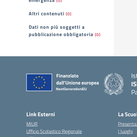
emergenza
(0)
Altri contenuti
(0)
Dati non più soggetti a
pubblicazione obbligatoria
(0)
Is
I
P
— 
Link Esterni
La Scuo
MIUR
Presenta
Ufficio Scolastico Regionale
I luoghi