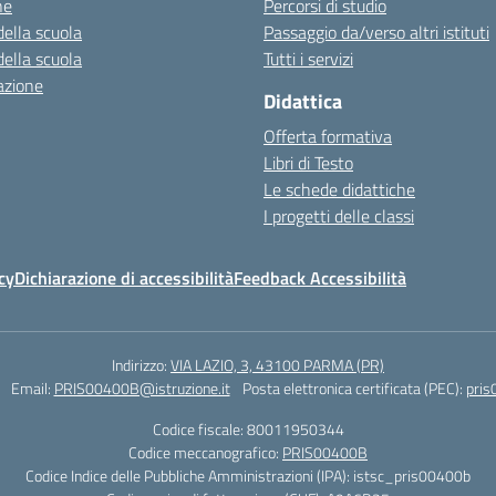
ne
Percorsi di studio
della scuola
Passaggio da/verso altri istituti
della scuola
Tutti i servizi
azione
Didattica
Offerta formativa
Libri di Testo
Le schede didattiche
I progetti delle classi
cy
Dichiarazione di accessibilità
Feedback Accessibilità
Indirizzo:
VIA LAZIO, 3, 43100 PARMA (PR)
Email:
PRIS00400B@istruzione.it
Posta elettronica certificata (PEC):
pris
Codice fiscale: 80011950344
Codice meccanografico:
PRIS00400B
Codice Indice delle Pubbliche Amministrazioni (IPA): istsc_pris00400b