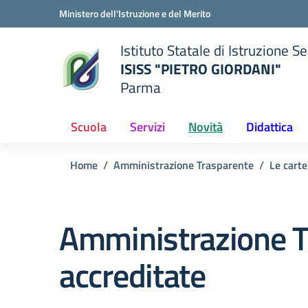
Vai ai contenuti
Vai al menu di navigazione
Vai al footer
Ministero dell'Istruzione e del Merito
Istituto Statale di Istruzione 
ISISS "PIETRO GIORDANI"
Parma
— Visita la pagina iniziale del
ella scuola
Scuola
Servizi
Novità
Didattica
Home
Amministrazione Trasparente
Le carte
Amministrazione T
accreditate