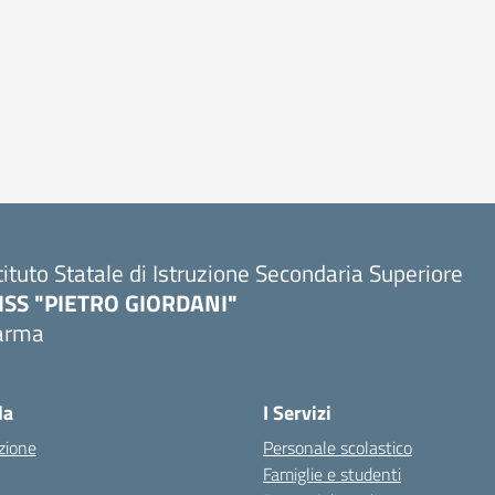
tituto Statale di Istruzione Secondaria Superiore
SISS "PIETRO GIORDANI"
arma
Visita la pagina iniziale della scuola
la
I Servizi
zione
Personale scolastico
Famiglie e studenti