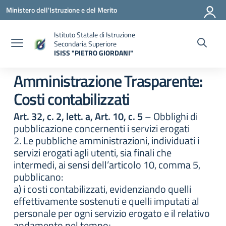
Vai ai contenuti
Vai al menu di navigazione
Vai al footer
Ministero dell'Istruzione e del Merito
Istituto Statale di Istruzione
Secondaria Superiore
ISISS "PIETRO GIORDANI"
— Visita la pagina iniziale della scuola
Amministrazione Trasparente:
Costi contabilizzati
Art. 32, c. 2, lett. a, Art. 10, c. 5
– Obblighi di
pubblicazione concernenti i servizi erogati
2. Le pubbliche amministrazioni, individuati i
servizi erogati agli utenti, sia finali che
intermedi, ai sensi dell’articolo 10, comma 5,
pubblicano:
a) i costi contabilizzati, evidenziando quelli
effettivamente sostenuti e quelli imputati al
personale per ogni servizio erogato e il relativo
andamento nel tempo;