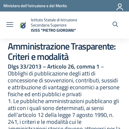
Vai ai contenuti
Vai al menu di navigazione
Vai al footer
Ministero dell'Istruzione e del Merito
Istituto Statale di Istruzione
Secondaria Superiore
ISISS "PIETRO GIORDANI"
— Visita la pagina iniziale della scuola
Amministrazione Trasparente:
Criteri e modalità
Dlgs 33/2013 – Articolo 26, comma 1
–
Obblighi di pubblicazione degli atti di
concessione di sovvenzioni, contributi, sussidi
e attribuzione di vantaggi economici a persone
fisiche ed enti pubblici e privati
1. Le pubbliche amministrazioni pubblicano gli
atti con i quali sono determinati, ai sensi
dell’articolo 12 della legge 7 agosto 1990, n.
241, i criteri e le modalità cui le
amministrazioni stesse devono attenersi per la