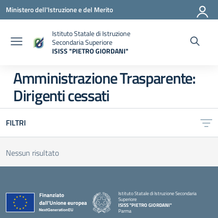
Vai ai contenuti
Vai al menu di navigazione
Vai al footer
Ministero dell'Istruzione e del Merito
Istituto Statale di Istruzione
Secondaria Superiore
ISISS "PIETRO GIORDANI"
— Visita la pagina iniziale della scuola
Amministrazione Trasparente:
Dirigenti cessati
FILTRI
Nessun risultato
Istituto Statale di Istruzione Secondaria
Superiore
ISISS "PIETRO GIORDANI"
Parma
— Visita la pagina iniziale della scuola