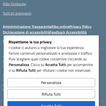
Albo Sindacale
Tutti gli argomenti
Amministrazione Trasparente
Albo online
Privacy Policy
Dichiarazione di accessibilità
Feedback Accessibilità
Seguici su:
Rispettiamo la tua privacy
I cookie ci aiutano a migliorare la tua esperienza,
fornire contenuti personalizzati e analizzare il traffico.
Indirizzo:
VIA LAZIO, 3, 43100 PARMA (PR)
Puoi scegliere quali cookie consentire cliccando su
Centralino:
0521272405
Email:
PRIS00400B@istruzione.it
Personalizza
. Clicca su
Accetta Tutti
per acconsentire
Posta elettronica certificata (PEC):
pris00400b@pec.istruzione.it
o su
Rifiuta Tutti
per rifiutare i cookie non essenziali.
Codice fiscale: 80011950344
Codice meccanografico:
PRIS00400B
Personalizza
Codice Indice delle Pubbliche Amministrazioni (IPA): istsc_pris00400b
Codice unico di fatturazione (CUF): A9A6B25
Rifiuta Tutti
Accetta Tutti