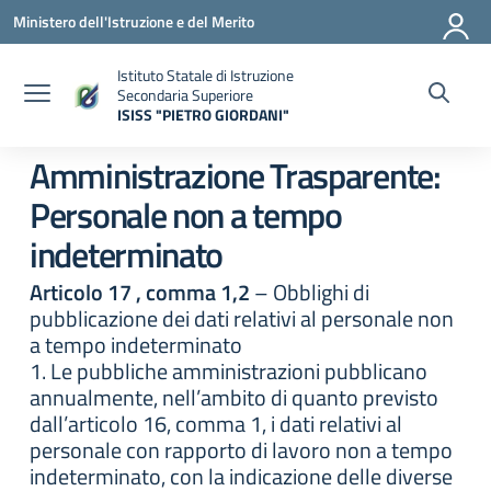
Vai ai contenuti
Vai al menu di navigazione
Vai al footer
Ministero dell'Istruzione e del Merito
Istituto Statale di Istruzione
Secondaria Superiore
ISISS "PIETRO GIORDANI"
— Visita la pagina iniziale della scuola
Amministrazione Trasparente:
Personale non a tempo
indeterminato
Articolo 17 , comma 1,2
– Obblighi di
pubblicazione dei dati relativi al personale non
a tempo indeterminato
1. Le pubbliche amministrazioni pubblicano
annualmente, nell’ambito di quanto previsto
dall’articolo 16, comma 1, i dati relativi al
personale con rapporto di lavoro non a tempo
indeterminato, con la indicazione delle diverse