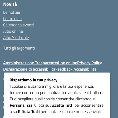
Novità
Le notizie
Le circolari
Calendario eventi
Albo online
Albo Sindacale
Tutti gli argomenti
Amministrazione Trasparente
Albo online
Privacy Policy
Dichiarazione di accessibilità
Feedback Accessibilità
Seguici su:
Rispettiamo la tua privacy
I cookie ci aiutano a migliorare la tua esperienza,
fornire contenuti personalizzati e analizzare il traffico.
Indirizzo:
VIA LAZIO, 3, 43100 PARMA (PR)
Puoi scegliere quali cookie consentire cliccando su
Centralino:
0521272405
Email:
PRIS00400B@istruzione.it
Personalizza
. Clicca su
Accetta Tutti
per acconsentire
Posta elettronica certificata (PEC):
pris00400b@pec.istruzione.it
o su
Rifiuta Tutti
per rifiutare i cookie non essenziali.
Codice fiscale: 80011950344