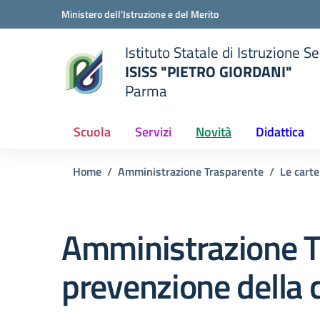
Vai ai contenuti
Vai al menu di navigazione
Vai al footer
Ministero dell'Istruzione e del Merito
Istituto Statale di Istruzione 
ISISS "PIETRO GIORDANI"
Parma
— Visita la pagina iniziale del
ella scuola
Scuola
Servizi
Novità
Didattica
Home
Amministrazione Trasparente
Le carte
Amministrazione T
prevenzione della 