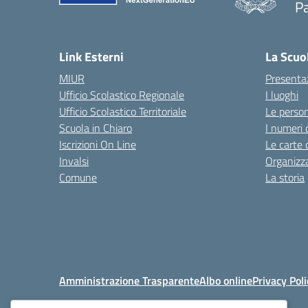
P
— 
Link Esterni
La Scuo
MIUR
Presenta
Ufficio Scolastico Regionale
I luoghi
Ufficio Scolastico Territoriale
Le perso
Scuola in Chiaro
I numeri 
Iscrizioni On Line
Le carte 
Invalsi
Organizz
Comune
La storia
Amministrazione Trasparente
Albo online
Privacy Poli