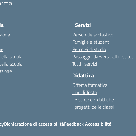
arma
Visita la pagina iniziale della scuola
la
I Servizi
zione
Personale scolastico
Famiglie e studenti
ne
Percorsi di studio
della scuola
Passaggio da/verso altri istituti
della scuola
Tutti i servizi
azione
Didattica
Offerta formativa
Libri di Testo
Le schede didattiche
I progetti delle classi
cy
Dichiarazione di accessibilità
Feedback Accessibilità