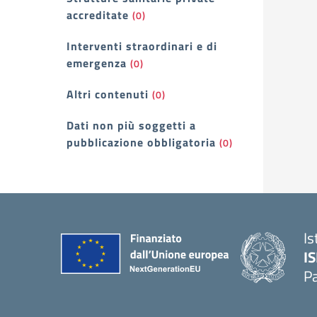
accreditate
(0)
Interventi straordinari e di
emergenza
(0)
Altri contenuti
(0)
Dati non più soggetti a
pubblicazione obbligatoria
(0)
Is
I
P
— 