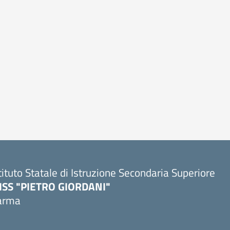
tituto Statale di Istruzione Secondaria Superiore
SISS "PIETRO GIORDANI"
arma
Visita la pagina iniziale della scuola