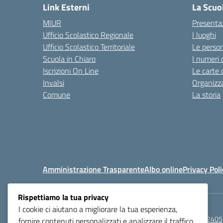
Link Esterni
La Scuo
MIUR
Presenta
Ufficio Scolastico Regionale
I luoghi
Ufficio Scolastico Territoriale
Le perso
Scuola in Chiaro
I numeri 
Iscrizioni On Line
Le carte 
Invalsi
Organizz
Comune
La storia
Amministrazione Trasparente
Albo online
Privacy Poli
Rispettiamo la tua privacy
I cookie ci aiutano a migliorare la tua esperienza,
Centralino:
0521272405
fornire contenuti personalizzati e analizzare il traffico.