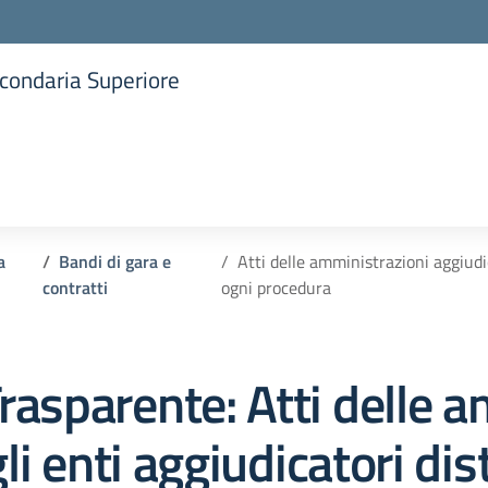
Secondaria Superiore
la scuola
a
Bandi di gara e
Atti delle amministrazioni aggiudi
contratti
ogni procedura
rasparente:
Atti delle 
gli enti aggiudicatori d