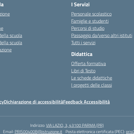
la
I Servizi
zione
Personale scolastico
Famiglie e studenti
ne
Percorsi di studio
della scuola
Passaggio da/verso altri istituti
della scuola
Tutti i servizi
azione
Didattica
Offerta formativa
Libri di Testo
Le schede didattiche
I progetti delle classi
cy
Dichiarazione di accessibilità
Feedback Accessibilità
Indirizzo:
VIA LAZIO, 3, 43100 PARMA (PR)
Email:
PRIS00400B@istruzione.it
Posta elettronica certificata (PEC):
pris