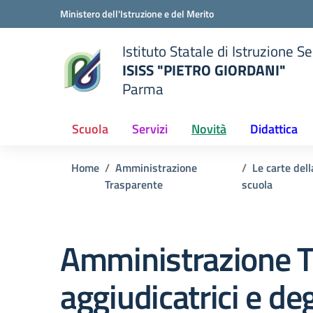
Vai ai contenuti
Vai al menu di navigazione
Vai al footer
Ministero dell'Istruzione e del Merito
Istituto Statale di Istruzione 
ISISS "PIETRO GIORDANI"
Parma
— Visita la pagina iniziale del
ella scuola
Scuola
Servizi
Novità
Didattica
Home
Amministrazione
Le carte dell
Trasparente
scuola
Amministrazione T
aggiudicatrici e de