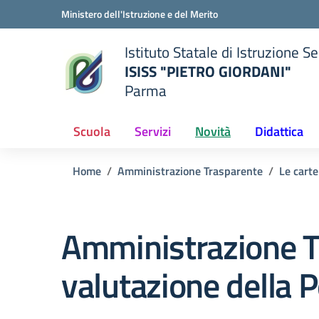
Vai ai contenuti
Vai al menu di navigazione
Vai al footer
Ministero dell'Istruzione e del Merito
Istituto Statale di Istruzione 
ISISS "PIETRO GIORDANI"
Parma
— Visita la pagina iniziale del
ella scuola
Scuola
Servizi
Novità
Didattica
Home
Amministrazione Trasparente
Le carte
Amministrazione T
valutazione della 