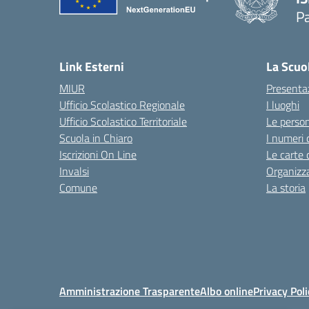
P
— 
Link Esterni
La Scuo
MIUR
Presenta
Ufficio Scolastico Regionale
I luoghi
Ufficio Scolastico Territoriale
Le perso
Scuola in Chiaro
I numeri 
Iscrizioni On Line
Le carte 
Invalsi
Organizz
Comune
La storia
Amministrazione Trasparente
Albo online
Privacy Poli