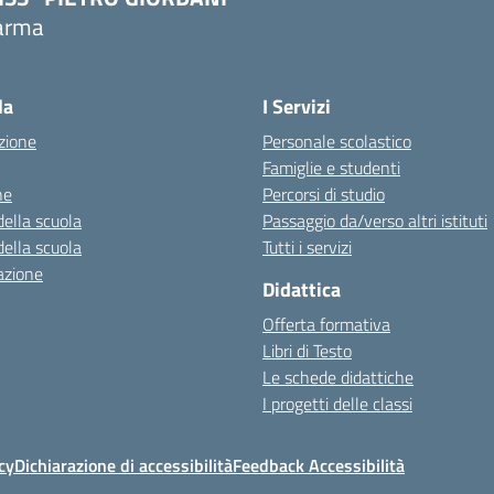
arma
Visita la pagina iniziale della scuola
la
I Servizi
zione
Personale scolastico
Famiglie e studenti
ne
Percorsi di studio
della scuola
Passaggio da/verso altri istituti
della scuola
Tutti i servizi
azione
Didattica
Offerta formativa
Libri di Testo
Le schede didattiche
I progetti delle classi
cy
Dichiarazione di accessibilità
Feedback Accessibilità