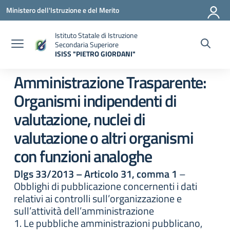
Vai ai contenuti
Vai al menu di navigazione
Vai al footer
Ministero dell'Istruzione e del Merito
Istituto Statale di Istruzione
Secondaria Superiore
ISISS "PIETRO GIORDANI"
— Visita la pagina iniziale della scuola
Amministrazione Trasparente:
Organismi indipendenti di
valutazione, nuclei di
valutazione o altri organismi
con funzioni analoghe
Dlgs 33/2013 – Articolo 31, comma 1
–
Obblighi di pubblicazione concernenti i dati
relativi ai controlli sull’organizzazione e
sull’attività dell’amministrazione
1. Le pubbliche amministrazioni pubblicano,