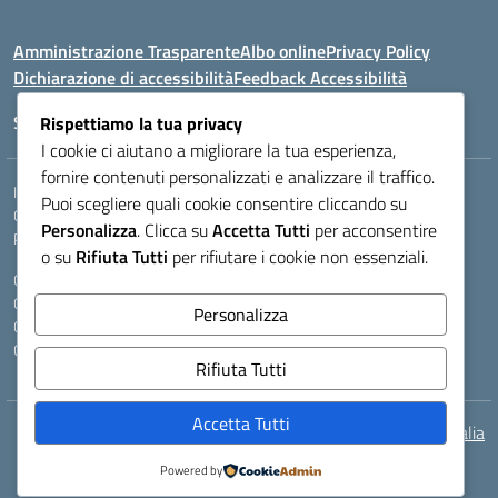
Amministrazione Trasparente
Albo online
Privacy Policy
Dichiarazione di accessibilità
Feedback Accessibilità
Seguici su:
Rispettiamo la tua privacy
I cookie ci aiutano a migliorare la tua esperienza,
fornire contenuti personalizzati e analizzare il traffico.
Indirizzo:
VIA LAZIO, 3, 43100 PARMA (PR)
Puoi scegliere quali cookie consentire cliccando su
Centralino:
0521272405
Email:
PRIS00400B@istruzione.it
Personalizza
. Clicca su
Accetta Tutti
per acconsentire
Posta elettronica certificata (PEC):
pris00400b@pec.istruzione.it
o su
Rifiuta Tutti
per rifiutare i cookie non essenziali.
Codice fiscale: 80011950344
Codice meccanografico:
PRIS00400B
Personalizza
Codice Indice delle Pubbliche Amministrazioni (IPA): istsc_pris00400b
Codice unico di fatturazione (CUF): A9A6B25
Rifiuta Tutti
Accetta Tutti
Idea e progetto di Designers Italia
Powered by