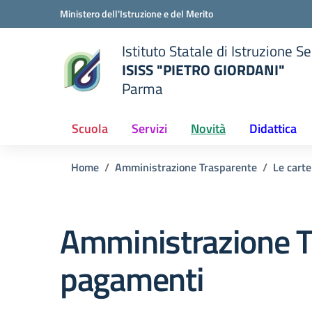
Vai ai contenuti
Vai al menu di navigazione
Vai al footer
Ministero dell'Istruzione e del Merito
Istituto Statale di Istruzione 
ISISS "PIETRO GIORDANI"
Parma
— Visita la pagina iniziale del
ella scuola
Scuola
Servizi
Novità
Didattica
Home
Amministrazione Trasparente
Le carte
Amministrazione T
pagamenti