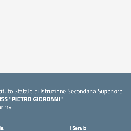
tituto Statale di Istruzione Secondaria Superiore
SISS "PIETRO GIORDANI"
arma
Visita la pagina iniziale della scuola
la
I Servizi