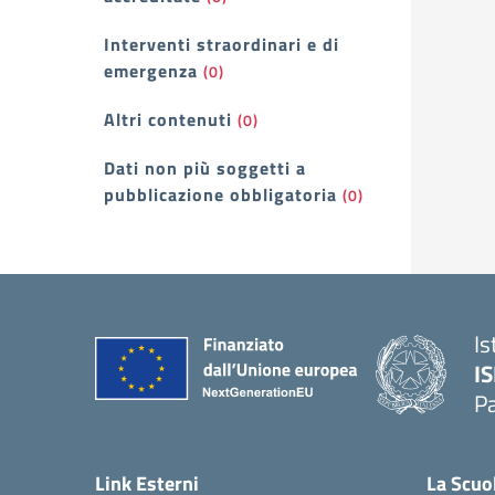
Interventi straordinari e di
emergenza
(0)
Altri contenuti
(0)
Dati non più soggetti a
pubblicazione obbligatoria
(0)
Is
I
P
— 
Link Esterni
La Scuo