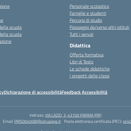
zione
Personale scolastico
Famiglie e studenti
ne
Percorsi di studio
della scuola
Passaggio da/verso altri istituti
della scuola
Tutti i servizi
azione
Didattica
Offerta formativa
Libri di Testo
Le schede didattiche
I progetti delle classi
cy
Dichiarazione di accessibilità
Feedback Accessibilità
Indirizzo:
VIA LAZIO, 3, 43100 PARMA (PR)
Email:
PRIS00400B@istruzione.it
Posta elettronica certificata (PEC):
pris