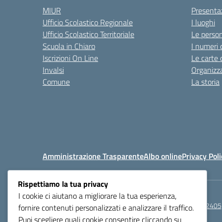
MIUR
Presenta
Ufficio Scolastico Regionale
I luoghi
Ufficio Scolastico Territoriale
Le perso
Scuola in Chiaro
I numeri 
Iscrizioni On Line
Le carte 
Invalsi
Organizz
Comune
La storia
Amministrazione Trasparente
Albo online
Privacy Poli
Rispettiamo la tua privacy
I cookie ci aiutano a migliorare la tua esperienza,
Centralino:
0521272405
fornire contenuti personalizzati e analizzare il traffico.
Puoi scegliere quali cookie consentire cliccando su