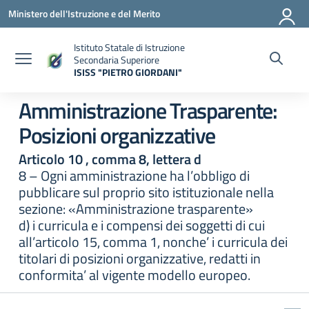
Vai ai contenuti
Vai al menu di navigazione
Vai al footer
Ministero dell'Istruzione e del Merito
Istituto Statale di Istruzione
Secondaria Superiore
ISISS "PIETRO GIORDANI"
— Visita la pagina iniziale della scuola
Amministrazione Trasparente:
Posizioni organizzative
Articolo 10 , comma 8, lettera d
8 – Ogni amministrazione ha l’obbligo di
pubblicare sul proprio sito istituzionale nella
sezione: «Amministrazione trasparente»
d) i curricula e i compensi dei soggetti di cui
all’articolo 15, comma 1, nonche’ i curricula dei
titolari di posizioni organizzative, redatti in
conformita’ al vigente modello europeo.