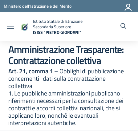
Vai ai contenuti
Vai al menu di navigazione
Vai al footer
Ministero dell'Istruzione e del Merito
Istituto Statale di Istruzione
Secondaria Superiore
ISISS "PIETRO GIORDANI"
— Visita la pagina iniziale della scuola
Amministrazione Trasparente:
Contrattazione collettiva
Art. 21, comma 1
– Obblighi di pubblicazione
concernenti i dati sulla contrattazione
collettiva
1. Le pubbliche amministrazioni pubblicano i
riferimenti necessari per la consultazione dei
contratti e accordi collettivi nazionali, che si
applicano loro, nonché le eventuali
interpretazioni autentiche.