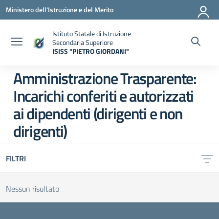
Vai ai contenuti
Vai al menu di navigazione
Vai al footer
Ministero dell'Istruzione e del Merito
Istituto Statale di Istruzione
Secondaria Superiore
ISISS "PIETRO GIORDANI"
— Visita la pagina iniziale della scuola
Amministrazione Trasparente:
Incarichi conferiti e autorizzati
ai dipendenti (dirigenti e non
dirigenti)
FILTRI
Nessun risultato