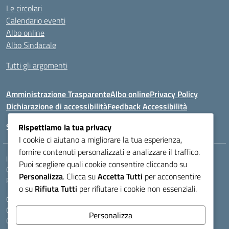
Le circolari
Calendario eventi
Albo online
Albo Sindacale
Tutti gli argomenti
Amministrazione Trasparente
Albo online
Privacy Policy
Dichiarazione di accessibilità
Feedback Accessibilità
Seguici su:
Rispettiamo la tua privacy
I cookie ci aiutano a migliorare la tua esperienza,
fornire contenuti personalizzati e analizzare il traffico.
Indirizzo:
VIA LAZIO, 3, 43100 PARMA (PR)
Puoi scegliere quali cookie consentire cliccando su
Centralino:
0521272405
Email:
PRIS00400B@istruzione.it
Personalizza
. Clicca su
Accetta Tutti
per acconsentire
Posta elettronica certificata (PEC):
pris00400b@pec.istruzione.it
o su
Rifiuta Tutti
per rifiutare i cookie non essenziali.
Codice fiscale: 80011950344
Codice meccanografico:
PRIS00400B
Personalizza
Codice Indice delle Pubbliche Amministrazioni (IPA): istsc_pris00400b