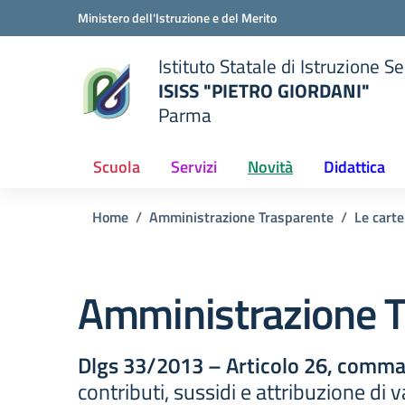
Vai ai contenuti
Vai al menu di navigazione
Vai al footer
Ministero dell'Istruzione e del Merito
Istituto Statale di Istruzione 
ISISS "PIETRO GIORDANI"
Parma
— Visita la pagina iniziale del
ella scuola
Scuola
Servizi
Novità
Didattica
Home
Amministrazione Trasparente
Le carte
Amministrazione T
Dlgs 33/2013 – Articolo 26, comma 
contributi, sussidi e attribuzione di 