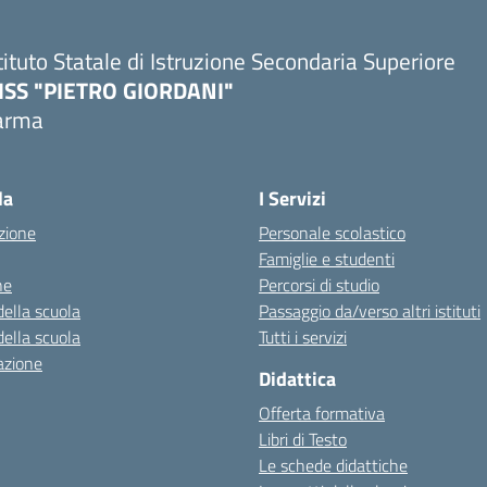
tituto Statale di Istruzione Secondaria Superiore
SISS "PIETRO GIORDANI"
arma
Visita la pagina iniziale della scuola
la
I Servizi
zione
Personale scolastico
Famiglie e studenti
ne
Percorsi di studio
della scuola
Passaggio da/verso altri istituti
della scuola
Tutti i servizi
azione
Didattica
Offerta formativa
Libri di Testo
Le schede didattiche