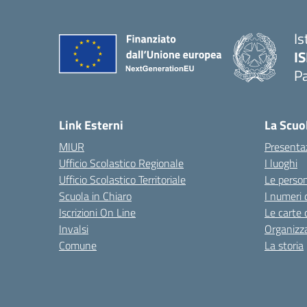
Is
I
P
— 
Link Esterni
La Scuo
MIUR
Presenta
Ufficio Scolastico Regionale
I luoghi
Ufficio Scolastico Territoriale
Le perso
Scuola in Chiaro
I numeri 
Iscrizioni On Line
Le carte 
Invalsi
Organizz
Comune
La storia