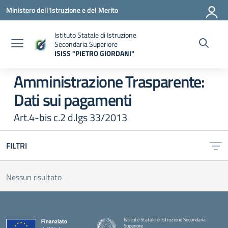
Vai ai contenuti
Vai al menu di navigazione
Vai al footer
Ministero dell'Istruzione e del Merito
Istituto Statale di Istruzione
Secondaria Superiore
ISISS "PIETRO GIORDANI"
— Visita la pagina iniziale della scuola
Amministrazione Trasparente:
Dati sui pagamenti
Art.4-bis c.2 d.lgs 33/2013
FILTRI
Nessun risultato
Istituto Statale di Istruzione Secondaria
Superiore