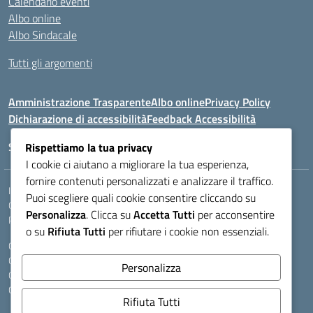
Calendario eventi
Albo online
Albo Sindacale
Tutti gli argomenti
Amministrazione Trasparente
Albo online
Privacy Policy
Dichiarazione di accessibilità
Feedback Accessibilità
Seguici su:
Rispettiamo la tua privacy
I cookie ci aiutano a migliorare la tua esperienza,
fornire contenuti personalizzati e analizzare il traffico.
Indirizzo:
VIA LAZIO, 3, 43100 PARMA (PR)
Puoi scegliere quali cookie consentire cliccando su
Centralino:
0521272405
Email:
PRIS00400B@istruzione.it
Personalizza
. Clicca su
Accetta Tutti
per acconsentire
Posta elettronica certificata (PEC):
pris00400b@pec.istruzione.it
o su
Rifiuta Tutti
per rifiutare i cookie non essenziali.
Codice fiscale: 80011950344
Codice meccanografico:
PRIS00400B
Personalizza
Codice Indice delle Pubbliche Amministrazioni (IPA): istsc_pris00400b
Codice unico di fatturazione (CUF): A9A6B25
Rifiuta Tutti