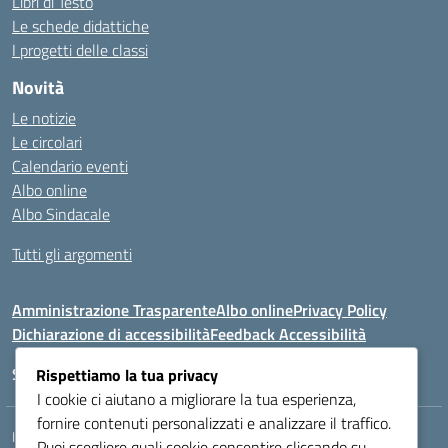
Libri di Testo
Le schede didattiche
I progetti delle classi
Novità
Le notizie
Le circolari
Calendario eventi
Albo online
Albo Sindacale
Tutti gli argomenti
Amministrazione Trasparente
Albo online
Privacy Policy
Dichiarazione di accessibilità
Feedback Accessibilità
Seguici su:
Rispettiamo la tua privacy
I cookie ci aiutano a migliorare la tua esperienza,
fornire contenuti personalizzati e analizzare il traffico.
Indirizzo:
VIA LAZIO, 3, 43100 PARMA (PR)
Puoi scegliere quali cookie consentire cliccando su