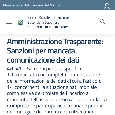
Vai ai contenuti
Vai al menu di navigazione
Vai al footer
Ministero dell'Istruzione e del Merito
Istituto Statale di Istruzione
Secondaria Superiore
ISISS "PIETRO GIORDANI"
— Visita la pagina iniziale della scuola
Amministrazione Trasparente:
Sanzioni per mancata
comunicazione dei dati
Art. 47
– Sanzioni per casi specifici
1. La mancata o incompleta comunicazione
delle informazioni e dei dati di cui all’articolo
14, concernenti la situazione patrimoniale
complessiva del titolare dell’incarico al
momento dell’assunzione in carica, la titolarità
di imprese, le partecipazioni azionarie proprie,
del coniuge e dei parenti entro il secondo