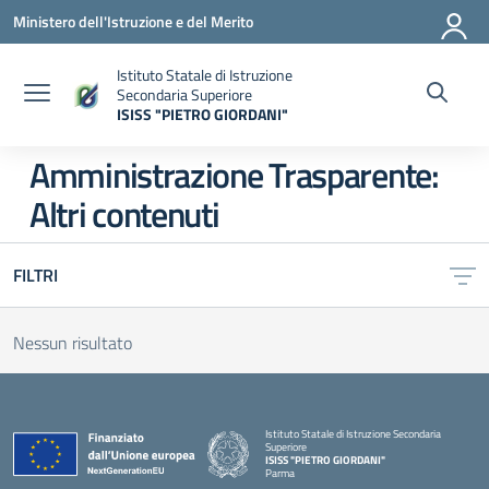
Vai ai contenuti
Vai al menu di navigazione
Vai al footer
Ministero dell'Istruzione e del Merito
Istituto Statale di Istruzione
Secondaria Superiore
ISISS "PIETRO GIORDANI"
— Visita la pagina iniziale della scuola
Amministrazione Trasparente:
Altri contenuti
FILTRI
Nessun risultato
Istituto Statale di Istruzione Secondaria
Superiore
ISISS "PIETRO GIORDANI"
Parma
— Visita la pagina iniziale della scuola