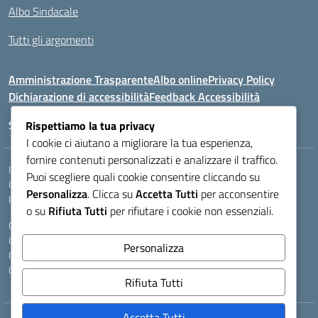
Albo Sindacale
Tutti gli argomenti
Amministrazione Trasparente
Albo online
Privacy Policy
Dichiarazione di accessibilità
Feedback Accessibilità
Seguici su:
Rispettiamo la tua privacy
I cookie ci aiutano a migliorare la tua esperienza,
fornire contenuti personalizzati e analizzare il traffico.
Indirizzo:
VIA LAZIO, 3, 43100 PARMA (PR)
Puoi scegliere quali cookie consentire cliccando su
Centralino:
0521272405
Email:
PRIS00400B@istruzione.it
Personalizza
. Clicca su
Accetta Tutti
per acconsentire
Posta elettronica certificata (PEC):
pris00400b@pec.istruzione.it
o su
Rifiuta Tutti
per rifiutare i cookie non essenziali.
Codice fiscale: 80011950344
Codice meccanografico:
PRIS00400B
Personalizza
Codice Indice delle Pubbliche Amministrazioni (IPA): istsc_pris00400b
Codice unico di fatturazione (CUF): A9A6B25
Rifiuta Tutti
Accetta Tutti