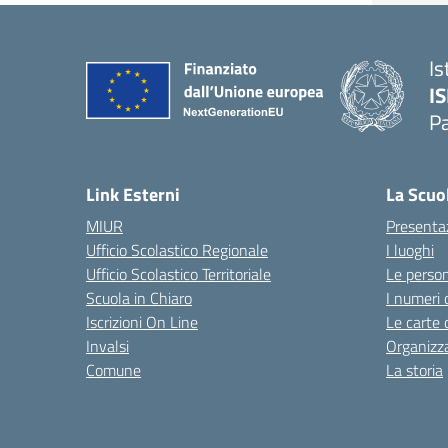
Is
I
P
— 
Link Esterni
La Scuo
MIUR
Presenta
Ufficio Scolastico Regionale
I luoghi
Ufficio Scolastico Territoriale
Le perso
Scuola in Chiaro
I numeri 
Iscrizioni On Line
Le carte 
Invalsi
Organizz
Comune
La storia