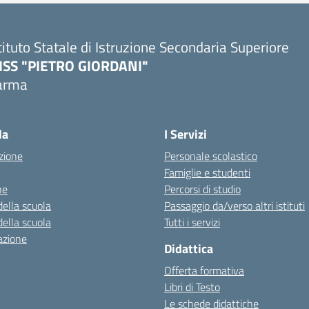
tituto Statale di Istruzione Secondaria Superiore
SISS "PIETRO GIORDANI"
arma
Visita la pagina iniziale della scuola
la
I Servizi
zione
Personale scolastico
Famiglie e studenti
ne
Percorsi di studio
della scuola
Passaggio da/verso altri istituti
della scuola
Tutti i servizi
azione
Didattica
Offerta formativa
Libri di Testo
Le schede didattiche