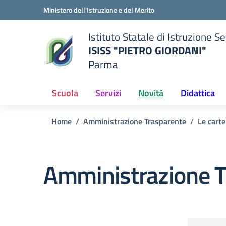
Vai ai contenuti
Vai al menu di navigazione
Vai al footer
Ministero dell'Istruzione e del Merito
Istituto Statale di Istruzione 
ISISS "PIETRO GIORDANI"
Parma
— Visita la pagina iniziale del
ella scuola
Scuola
Servizi
Novità
Didattica
Home
Amministrazione Trasparente
Le carte
Amministrazione T