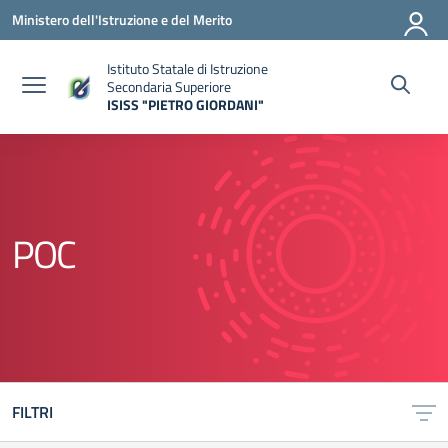
Vai ai contenuti
Vai al menu di navigazione
Vai al footer
Ministero dell'Istruzione e del Merito
Istituto Statale di Istruzione
Secondaria Superiore
ISISS "PIETRO GIORDANI"
— Visita la pagina iniziale della scuola
POC
FILTRI