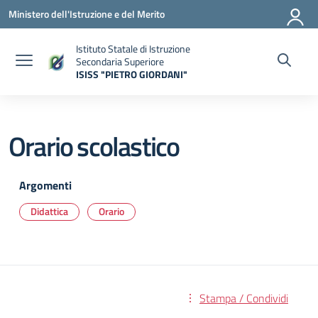
Vai ai contenuti
Vai al menu di navigazione
Vai al footer
Ministero dell'Istruzione e del Merito
Istituto Statale di Istruzione
Secondaria Superiore
ISISS "PIETRO GIORDANI"
— Visita la pagina iniziale della scuola
Orario scolastico
Argomenti
Didattica
Orario
Stampa / Condividi