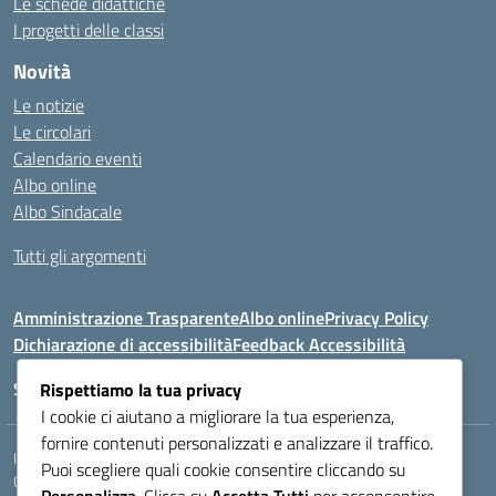
Le schede didattiche
I progetti delle classi
Novità
Le notizie
Le circolari
Calendario eventi
Albo online
Albo Sindacale
Tutti gli argomenti
Amministrazione Trasparente
Albo online
Privacy Policy
Dichiarazione di accessibilità
Feedback Accessibilità
Seguici su:
Rispettiamo la tua privacy
I cookie ci aiutano a migliorare la tua esperienza,
fornire contenuti personalizzati e analizzare il traffico.
Indirizzo:
VIA LAZIO, 3, 43100 PARMA (PR)
Puoi scegliere quali cookie consentire cliccando su
Centralino:
0521272405
Email:
PRIS00400B@istruzione.it
Personalizza
. Clicca su
Accetta Tutti
per acconsentire