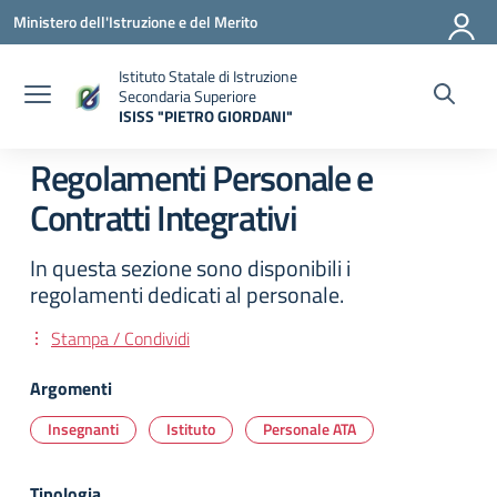
Vai ai contenuti
Vai al menu di navigazione
Vai al footer
Ministero dell'Istruzione e del Merito
Istituto Statale di Istruzione
Secondaria Superiore
ISISS "PIETRO GIORDANI"
— Visita la pagina iniziale della scuola
Regolamenti Personale e
Contratti Integrativi
In questa sezione sono disponibili i
regolamenti dedicati al personale.
Stampa / Condividi
Argomenti
Insegnanti
Istituto
Personale ATA
Tipologia