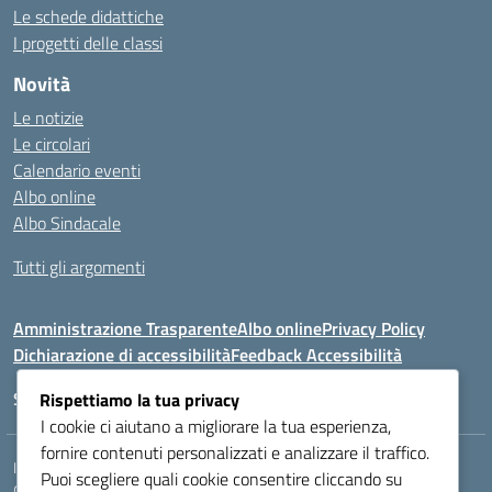
Le schede didattiche
I progetti delle classi
Novità
Le notizie
Le circolari
Calendario eventi
Albo online
Albo Sindacale
Tutti gli argomenti
Amministrazione Trasparente
Albo online
Privacy Policy
Dichiarazione di accessibilità
Feedback Accessibilità
Seguici su:
Rispettiamo la tua privacy
I cookie ci aiutano a migliorare la tua esperienza,
fornire contenuti personalizzati e analizzare il traffico.
Indirizzo:
VIA LAZIO, 3, 43100 PARMA (PR)
Puoi scegliere quali cookie consentire cliccando su
Centralino:
0521272405
Email:
PRIS00400B@istruzione.it