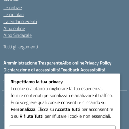
Le notizie
Le circolari
Calendario eventi
Albo online
Albo Sindacale
Tutti gli argomenti
Amministrazione Trasparente
Albo online
Privacy Policy
Dichiarazione di accessibilità
Feedback Accessibilità
Seguici su:
Rispettiamo la tua privacy
I cookie ci aiutano a migliorare la tua esperienza,
fornire contenuti personalizzati e analizzare il traffico.
Indirizzo:
VIA LAZIO, 3, 43100 PARMA (PR)
Puoi scegliere quali cookie consentire cliccando su
Centralino:
0521272405
Email:
PRIS00400B@istruzione.it
Personalizza
. Clicca su
Accetta Tutti
per acconsentire
Posta elettronica certificata (PEC):
pris00400b@pec.istruzione.it
o su
Rifiuta Tutti
per rifiutare i cookie non essenziali.
Codice fiscale: 80011950344
Codice meccanografico:
PRIS00400B