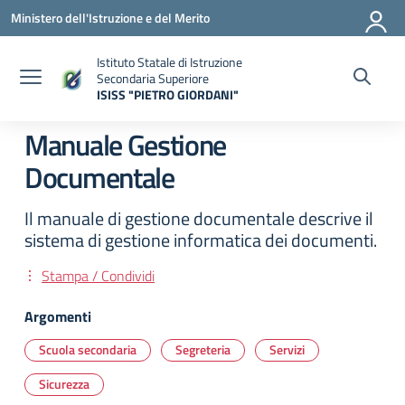
Vai ai contenuti
Vai al menu di navigazione
Vai al footer
Ministero dell'Istruzione e del Merito
Istituto Statale di Istruzione
Secondaria Superiore
ISISS "PIETRO GIORDANI"
— Visita la pagina iniziale della scuola
Manuale Gestione
Documentale
Il manuale di gestione documentale descrive il
sistema di gestione informatica dei documenti.
Stampa / Condividi
Argomenti
Scuola secondaria
Segreteria
Servizi
Sicurezza