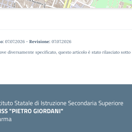
o:
07.07.2026
-
Revisione:
07.07.2026
ove diversamente specificato, questo articolo è stato rilasciato sott
tituto Statale di Istruzione Secondaria Superiore
SISS "PIETRO GIORDANI"
arma
Visita la pagina iniziale della scuola