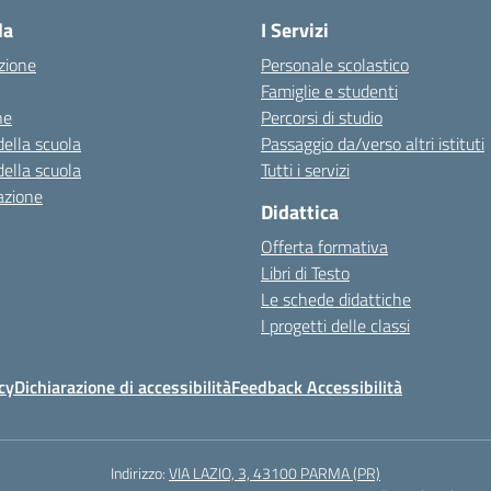
la
I Servizi
zione
Personale scolastico
Famiglie e studenti
ne
Percorsi di studio
della scuola
Passaggio da/verso altri istituti
della scuola
Tutti i servizi
azione
Didattica
Offerta formativa
Libri di Testo
Le schede didattiche
I progetti delle classi
cy
Dichiarazione di accessibilità
Feedback Accessibilità
Indirizzo:
VIA LAZIO, 3, 43100 PARMA (PR)