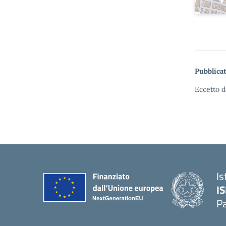
Pubblicat
Eccetto d
Is
I
P
— 