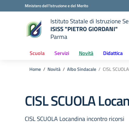
Vai ai contenuti
Vai al menu di navigazione
Vai al footer
Ministero dell'Istruzione e del Merito
Istituto Statale di Istruzione 
ISISS "PIETRO GIORDANI"
Parma
— Visita la pagina iniziale del
ella scuola
Scuola
Servizi
Novità
Didattica
Home
Novità
Albo Sindacale
CISL SCUOLA 
CISL SCUOLA Locand
CISL SCUOLA Locandina incontro ricorsi