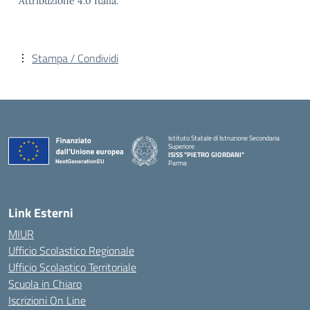
Attribuzione 4.0 Italia.
Stampa / Condividi
Istituto Statale di Istruzione Secondaria
Superiore
ISISS "PIETRO GIORDANI"
Parma
— Visita la pagina iniziale della scuola
Link Esterni
MIUR
Ufficio Scolastico Regionale
Ufficio Scolastico Territoriale
Scuola in Chiaro
Iscrizioni On Line