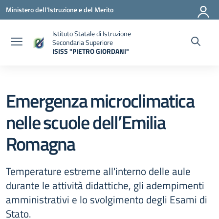
Vai ai contenuti
Vai al menu di navigazione
Vai al footer
Ministero dell'Istruzione e del Merito
Istituto Statale di Istruzione
Secondaria Superiore
ISISS "PIETRO GIORDANI"
— Visita la pagina iniziale della scuola
Emergenza microclimatica
nelle scuole dell’Emilia
Romagna
Temperature estreme all'interno delle aule
durante le attività didattiche, gli adempimenti
amministrativi e lo svolgimento degli Esami di
Stato.