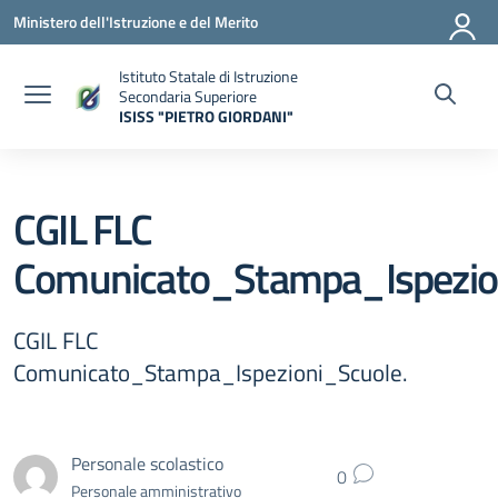
Vai ai contenuti
Vai al menu di navigazione
Vai al footer
Ministero dell'Istruzione e del Merito
Istituto Statale di Istruzione
Secondaria Superiore
ISISS "PIETRO GIORDANI"
— Visita la pagina iniziale della scuola
CGIL FLC
Comunicato_Stampa_Ispezio
CGIL FLC
Comunicato_Stampa_Ispezioni_Scuole.
Personale scolastico
0
Personale amministrativo