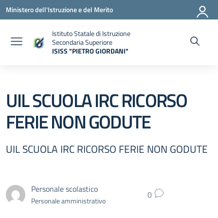
Vai ai contenuti
Vai al menu di navigazione
Vai al footer
Ministero dell'Istruzione e del Merito
Istituto Statale di Istruzione
Secondaria Superiore
ISISS "PIETRO GIORDANI"
— Visita la pagina iniziale della scuola
UIL SCUOLA IRC RICORSO
FERIE NON GODUTE
UIL SCUOLA IRC RICORSO FERIE NON GODUTE
Personale scolastico
0
Personale amministrativo