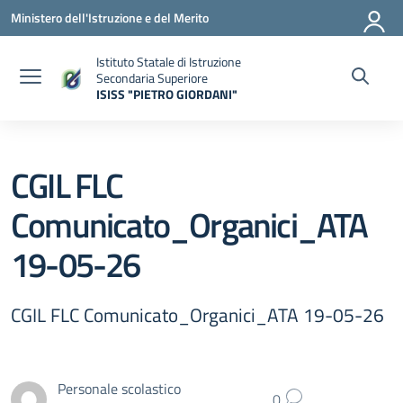
Vai ai contenuti
Vai al menu di navigazione
Vai al footer
Ministero dell'Istruzione e del Merito
Istituto Statale di Istruzione
Secondaria Superiore
ISISS "PIETRO GIORDANI"
— Visita la pagina iniziale della scuola
CGIL FLC
Comunicato_Organici_ATA
19-05-26
CGIL FLC Comunicato_Organici_ATA 19-05-26
Personale scolastico
0