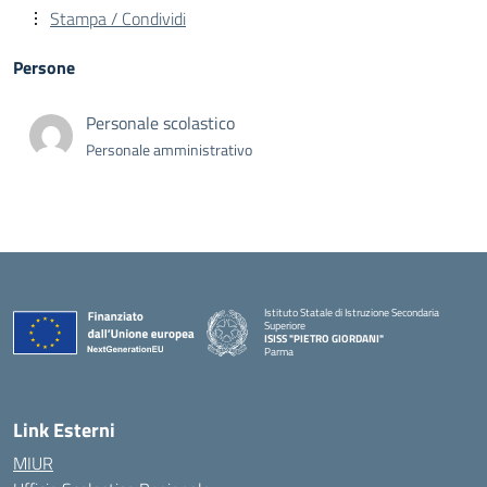
Stampa / Condividi
Persone
Personale scolastico
Personale amministrativo
Istituto Statale di Istruzione Secondaria
Superiore
ISISS "PIETRO GIORDANI"
Parma
— Visita la pagina iniziale della scuola
Link Esterni
MIUR