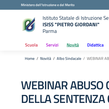
Vai ai contenuti
Vai al menu di navigazione
Vai al footer
Ministero dell'Istruzione e del Merito
Istituto Statale di Istruzione 
ISISS "PIETRO GIORDANI"
Parma
— Visita la pagina iniziale del
ella scuola
Scuola
Servizi
Novità
Didattica
Home
Novità
Albo Sindacale
WEBINAR ABU
WEBINAR ABUSO C
DELLA SENTENZA C