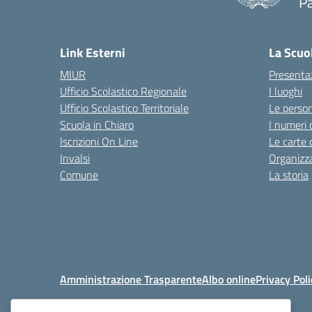
P
— 
Link Esterni
La Scuo
MIUR
Presenta
Ufficio Scolastico Regionale
I luoghi
Ufficio Scolastico Territoriale
Le perso
Scuola in Chiaro
I numeri 
Iscrizioni On Line
Le carte 
Invalsi
Organizz
Comune
La storia
Amministrazione Trasparente
Albo online
Privacy Poli