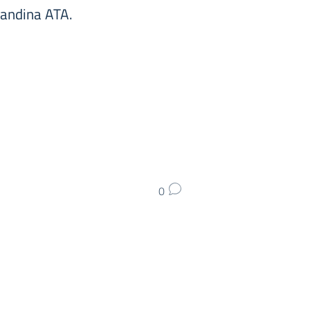
ndina ATA.
0