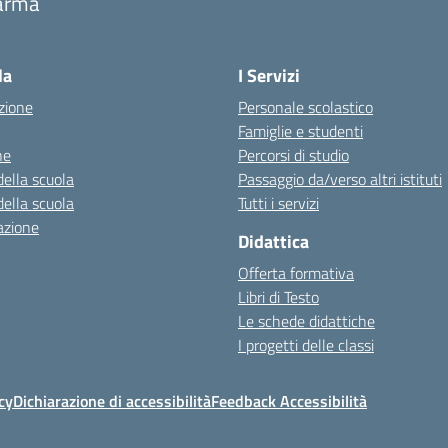
arma
Visita la pagina iniziale della scuola
la
I Servizi
zione
Personale scolastico
Famiglie e studenti
ne
Percorsi di studio
della scuola
Passaggio da/verso altri istituti
della scuola
Tutti i servizi
azione
Didattica
Offerta formativa
Libri di Testo
Le schede didattiche
I progetti delle classi
cy
Dichiarazione di accessibilità
Feedback Accessibilità