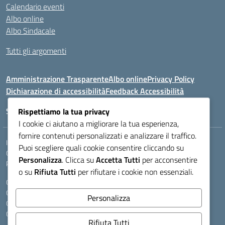
Calendario eventi
Albo online
Albo Sindacale
Tutti gli argomenti
Amministrazione Trasparente
Albo online
Privacy Policy
Dichiarazione di accessibilità
Feedback Accessibilità
Seguici su:
Rispettiamo la tua privacy
I cookie ci aiutano a migliorare la tua esperienza,
fornire contenuti personalizzati e analizzare il traffico.
Indirizzo:
VIA LAZIO, 3, 43100 PARMA (PR)
Puoi scegliere quali cookie consentire cliccando su
Centralino:
0521272405
Email:
PRIS00400B@istruzione.it
Personalizza
. Clicca su
Accetta Tutti
per acconsentire
Posta elettronica certificata (PEC):
pris00400b@pec.istruzione.it
o su
Rifiuta Tutti
per rifiutare i cookie non essenziali.
Codice fiscale: 80011950344
Codice meccanografico:
PRIS00400B
Personalizza
Codice Indice delle Pubbliche Amministrazioni (IPA): istsc_pris00400b
Codice unico di fatturazione (CUF): A9A6B25
Rifiuta Tutti