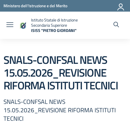
Vai ai contenuti
Vai al menu di navigazione
Vai al footer
Ministero dell'Istruzione e del Merito
Istituto Statale di Istruzione
Secondaria Superiore
ISISS "PIETRO GIORDANI"
— Visita la pagina iniziale della scuola
SNALS-CONFSAL NEWS
15.05.2026_REVISIONE
RIFORMA ISTITUTI TECNICI
SNALS-CONFSAL NEWS
15.05.2026_REVISIONE RIFORMA ISTITUTI
TECNICI