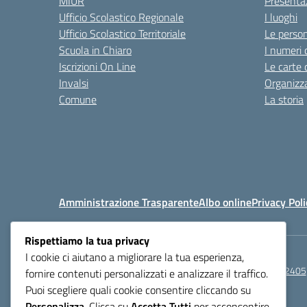
MIUR
Presenta
Ufficio Scolastico Regionale
I luoghi
Ufficio Scolastico Territoriale
Le perso
Scuola in Chiaro
I numeri 
Iscrizioni On Line
Le carte 
Invalsi
Organizz
Comune
La storia
Amministrazione Trasparente
Albo online
Privacy Poli
Rispettiamo la tua privacy
I cookie ci aiutano a migliorare la tua esperienza,
Centralino:
0521272405
fornire contenuti personalizzati e analizzare il traffico.
Puoi scegliere quali cookie consentire cliccando su
Personalizza
. Clicca su
Accetta Tutti
per acconsentire