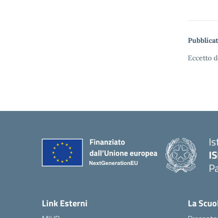
Pubblicat
Eccetto d
Is
I
P
— 
Link Esterni
La Scuo