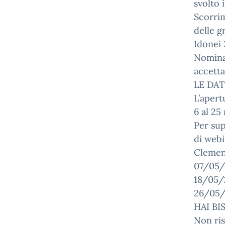
svolto 
Scorrim
delle g
Idonei 
Nomina:
accetta
LE DAT
L’apert
6 al 25
Per sup
di webi
Clemen
07/05/2
18/05/
26/05/
HAI BI
Non ris