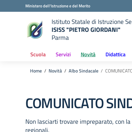
Vai ai contenuti
Vai al menu di navigazione
Vai al footer
Ministero dell'Istruzione e del Merito
Istituto Statale di Istruzione 
ISISS "PIETRO GIORDANI"
Parma
— Visita la pagina iniziale del
ella scuola
Scuola
Servizi
Novità
Didattica
Home
Novità
Albo Sindacale
COMUNICATO
COMUNICATO SIND
Non lasciarti trovare impreparato, con la
regionali.