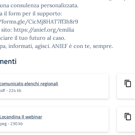
i una consulenza personalizzata.
 il form per il supporto:
//forms.gle/CicMj8HAT7ff3h8r9
l sito: https://anief.org/emilia
ciare il tuo futuro al caso.
pa, informati, agisci. ANIEF è con te, sempre.
menti
comunicato elenchi regionali
pdf - 224 kb
Locandina II webinar
jpeg - 230 kb