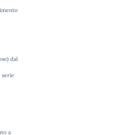
urimento
ose) dal
 serie
nto a