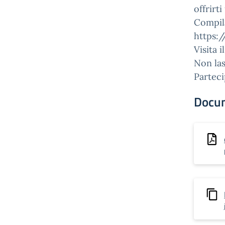
offrirt
Compila
https:
Visita i
Non las
Parteci
Docu