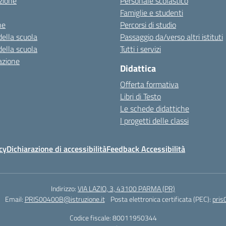
zione
Personale scolastico
Famiglie e studenti
ne
Percorsi di studio
della scuola
Passaggio da/verso altri istituti
della scuola
Tutti i servizi
azione
Didattica
Offerta formativa
Libri di Testo
Le schede didattiche
I progetti delle classi
cy
Dichiarazione di accessibilità
Feedback Accessibilità
Indirizzo:
VIA LAZIO, 3, 43100 PARMA (PR)
Email:
PRIS00400B@istruzione.it
Posta elettronica certificata (PEC):
pris
Codice fiscale: 80011950344