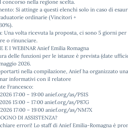
il concorso nella regione scelta.
ento: Si attinge a questi elenchi solo in caso di esa
raduatorie ordinarie (Vincitori +
30%).
 Una volta ricevuta la proposta, ci sono 5 giorni per
re o rinunciare.
E E I WEBINAR Anief Emilia Romagna
ura delle funzioni per le istanze è prevista (date uffici
 maggio 2026.
portarti nella compilazione, Anief ha organizzato una
nar informativi con il relatore
te Francesco:
026 17:00 – 19:00 anief.org/as/PS1S
2026 15:00 – 17:00 anief.org/as/P87G
2026 17:00 – 19:00 anief.org/as/NM7X
SOGNO DI ASSISTENZA?
chiare errori! Lo staff di Anief Emilia-Romagna è pro