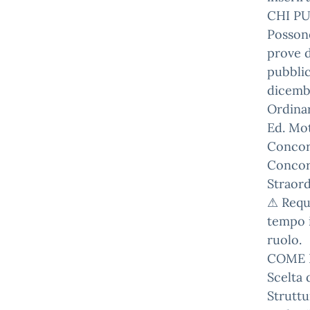
CHI PU
Posson
prove d
pubblic
dicemb
Ordinar
Ed. Mo
Concor
Concor
Straor
⚠ Requi
tempo i
ruolo.
COME 
Scelta 
Struttu