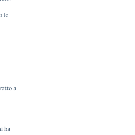
o le
ratto a
hi ha