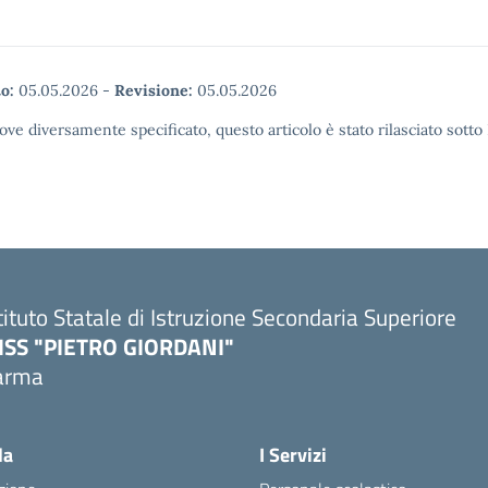
o:
05.05.2026
-
Revisione:
05.05.2026
ove diversamente specificato, questo articolo è stato rilasciato sott
tituto Statale di Istruzione Secondaria Superiore
SISS "PIETRO GIORDANI"
arma
Visita la pagina iniziale della scuola
la
I Servizi