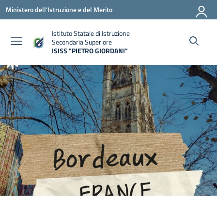
Vai ai contenuti
Vai al menu di navigazione
Vai al footer
Ministero dell'Istruzione e del Merito
Istituto Statale di Istruzione
Secondaria Superiore
ISISS "PIETRO GIORDANI"
— Visita la pagina iniziale della scuola