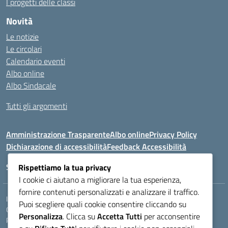
I progetti delle classi
Novità
Le notizie
Le circolari
Calendario eventi
Albo online
Albo Sindacale
Tutti gli argomenti
Amministrazione Trasparente
Albo online
Privacy Policy
Dichiarazione di accessibilità
Feedback Accessibilità
Seguici su:
Rispettiamo la tua privacy
I cookie ci aiutano a migliorare la tua esperienza,
fornire contenuti personalizzati e analizzare il traffico.
Indirizzo:
VIA LAZIO, 3, 43100 PARMA (PR)
Puoi scegliere quali cookie consentire cliccando su
Centralino:
0521272405
Email:
PRIS00400B@istruzione.it
Personalizza
. Clicca su
Accetta Tutti
per acconsentire
Posta elettronica certificata (PEC):
pris00400b@pec.istruzione.it